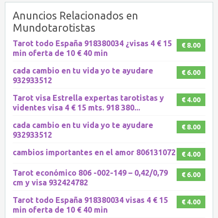
Anuncios Relacionados en
Mundotarotistas
Tarot todo España 918380034 ¿visas 4 € 15
€ 8.00
min oferta de 10 € 40 min
cada cambio en tu vida yo te ayudare
€ 6.00
932933512
Tarot visa Estrella expertas tarotistas y
€ 4.00
videntes visa 4 € 15 mts. 918 380...
cada cambio en tu vida yo te ayudare
€ 8.00
932933512
cambios importantes en el amor 806131072
€ 4.00
Tarot económico 806 -002-149 – 0,42/0,79
€ 6.00
cm y visa 932424782
Tarot todo España 918380034 visas 4 € 15
€ 4.00
min oferta de 10 € 40 min