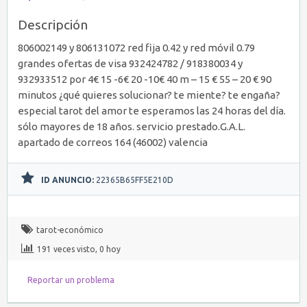
Descripción
806002149 y 806131072 red fija 0.42 y red móvil 0.79
grandes ofertas de visa 932424782 / 918380034 y
932933512 por 4€ 15 -6€ 20 -10€ 40 m – 15 € 55 – 20 € 90
minutos ¿qué quieres solucionar? te miente? te engaña?
especial tarot del amor te esperamos las 24 horas del día.
sólo mayores de 18 años. servicio prestado.G.A.L.
apartado de correos 164 (46002) valencia
ID ANUNCIO:
22365B65FF5E210D
tarot-económico
191 veces visto, 0 hoy
Reportar un problema