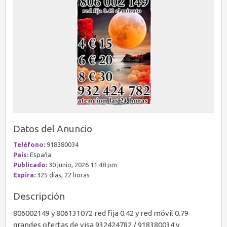
Datos del Anuncio
Teléfono:
918380034
País:
España
Publicado:
30 junio, 2026 11:48 pm
Expira:
325 días, 22 horas
Descripción
806002149 y 806131072 red fija 0.42 y red móvil 0.79
grandes ofertas de visa 932424782 / 918380034 y