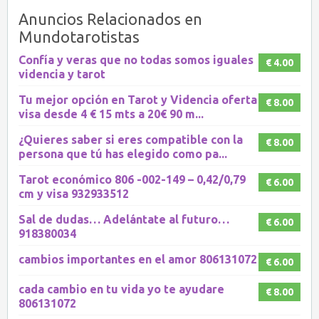
Anuncios Relacionados en
Mundotarotistas
Confía y veras que no todas somos iguales
€ 4.00
videncia y tarot
Tu mejor opción en Tarot y Videncia oferta
€ 8.00
visa desde 4 € 15 mts a 20€ 90 m...
¿Quieres saber si eres compatible con la
€ 8.00
persona que tú has elegido como pa...
Tarot económico 806 -002-149 – 0,42/0,79
€ 6.00
cm y visa 932933512
Sal de dudas… Adelántate al futuro…
€ 6.00
918380034
cambios importantes en el amor 806131072
€ 6.00
cada cambio en tu vida yo te ayudare
€ 8.00
806131072