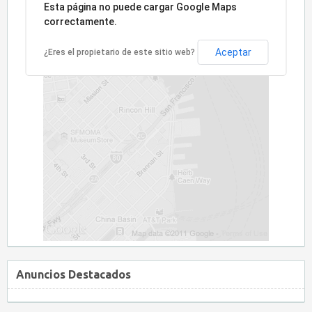
Lo sentimos, la dirección no ha sido encontrada.
Esta página no puede cargar Google Maps
correctamente.
Aceptar
¿Eres el propietario de este sitio web?
Anuncios Destacados