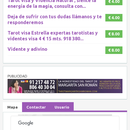
Tarot visa y Videncia Natural , siente la
€ 4.00
energía de la magia, consulta con...
Deja de sufrir con tus dudas llámanos y te
€ 4.00
responderemos
Tarot visa Estrella expertas tarotistas y
€ 8.00
videntes visa 4 € 15 mts. 918 380...
Vidente y adivino
€ 8.00
PUBLICIDAD
Mapa
Contactar
Usuario