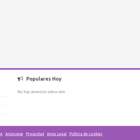
Populares Hoy
No hay anuncios vistos aún.
ot
Anúnciese
Privacidad
Aviso Legal
Política de cookies