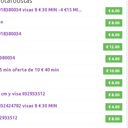
otarotistas
8380034 visas 8 € 30 MIN -4 €15 MI...
€ 6.00
to
€ 8.00
 918380034
€ 8.00
€ 12.00
8380034
€ 4.00
5 min oferta de 10 € 40 min
€ 10.00
€ 8.00
 cm y visa 932933512
€ 8.00
32424782 visas 8 € 30 MIN
€ 4.00
32933512
€ 8.00