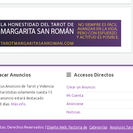
acar Anuncios
Accesos Directos
tus Anuncios de Tarot y Videncia
Crear un Anuncio
arotistas solamente cuesta 15
Mi Cuenta
l anuncio estará destacado
Anúnciese
0 días.
Más info
.
Noticias
stas. Derechos Reservados. |
Diseño Web: Factoria de
Categorías
Anuncios Tar