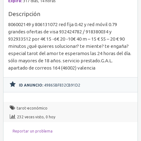
Expira:
317 días, 14 horas
Descripción
806002149 y 806131072 red fija 0.42 y red móvil 0.79
grandes ofertas de visa 932424782 / 918380034 y
932933512 por 4€ 15 -6€ 20 -10€ 40 m – 15 € 55 – 20 € 90
minutos ¿qué quieres solucionar? te miente? te engaña?
especial tarot del amor te esperamos las 24 horas del día.
sólo mayores de 18 años. servicio prestado.G.A.L.
apartado de correos 164 (46002) valencia
ID ANUNCIO:
49865BF832CB91D2
tarot-económico
232 veces visto, 0 hoy
Reportar un problema