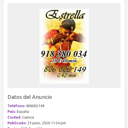
Datos del Anuncio
Teléfono:
806002149
País:
España
Ciudad:
Cuenca
Publicado:
23 junio, 2026 11:54 pm