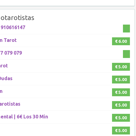
otarotistas
r 910616147
en Tarot
€ 6.00
77 079 079
arot
€ 5.00
 Dudas
€ 5.00
in
€ 5.00
arotistas
€ 5.00
ental | 6€ Los 30 Min
€ 5.00
€ 5.00