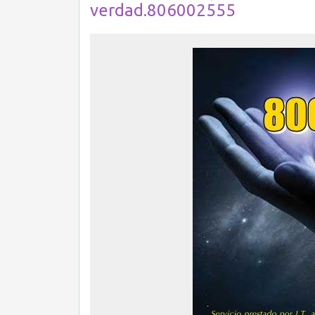
verdad.806002555