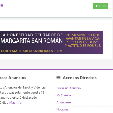
ea
€ 5.00
acar Anuncios
Accesos Directos
tus Anuncios de Tarot y Videncia
Crear un Anuncio
arotistas solamente cuesta 15
Mi Cuenta
l anuncio estará destacado
Anúnciese
0 días.
Más info
.
Noticias