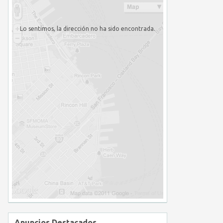
Lo sentimos, la dirección no ha sido encontrada.
Anuncios Destacados