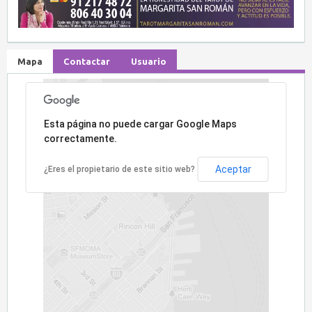
Mapa
Contactar
Usuario
Lo sentimos, la dirección no ha sido encontrada.
Esta página no puede cargar Google Maps
correctamente.
Aceptar
¿Eres el propietario de este sitio web?