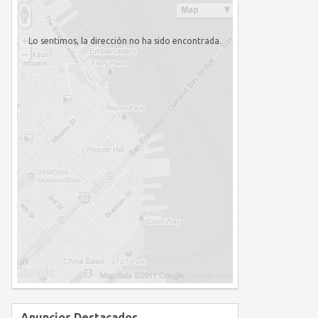
Lo sentimos, la dirección no ha sido encontrada.
Anuncios Destacados