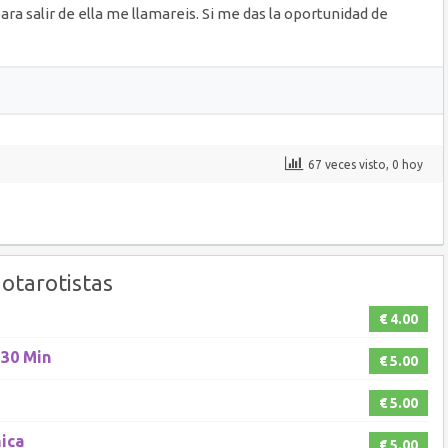
ara salir de ella me llamareis. Si me das la oportunidad de
67 veces visto, 0 hoy
otarotistas
€ 4.00
 30 Min
€ 5.00
€ 5.00
ica
€ 5.00