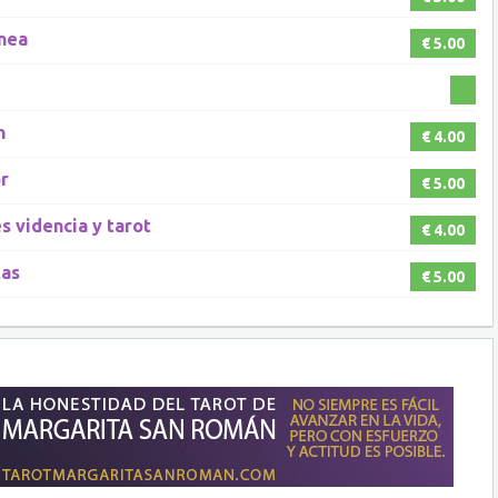
inea
€ 5.00
n
€ 4.00
r
€ 5.00
s videncia y tarot
€ 4.00
tas
€ 5.00