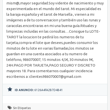
mism@,mayor seguridad.Soy vidente de nacimiento y muy
experimentada en el mundo del tarot. Mi especialidad es
la baraja española y el tarot de Marsella , vienen a mi
imágenes a de tu conversacion y también uso las runas y
caracolas.encontraras en mi una buena guía.Rituales y
limpiezas incluidas en las consultas…Consigue tu LOTE-
TAROT la locucion te pedirá los numeros de tu
tarjeta,compra el lote que desees,puedes consumir los
minutos de tu lote en varias llamadas,los minutos se
guardan en una cuenta asociados a tu numero de
teléfono, 986070007, 15 minutos 4,5€, 30 minutos 9€,
24H.PAGO POR TARJETA,PAGO SEGURO Y DISCRETO
mayores 18. Para comentarnos cualquier incidencia
escribenos a :clientes986070007@gmail.com
ID ANUNCIO:
6126A4FA2B7D4B41
Sin Etiquetas