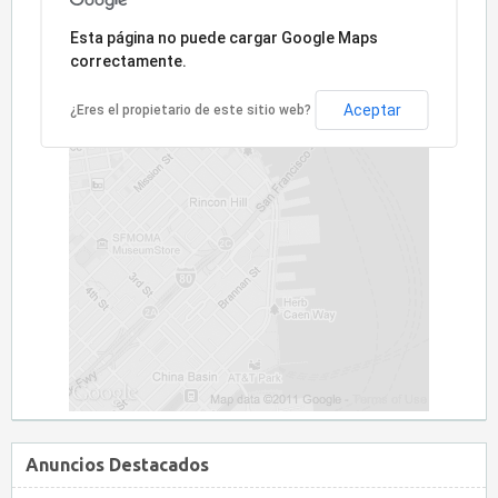
Lo sentimos, la dirección no ha sido encontrada.
Esta página no puede cargar Google Maps
correctamente.
Aceptar
¿Eres el propietario de este sitio web?
Anuncios Destacados