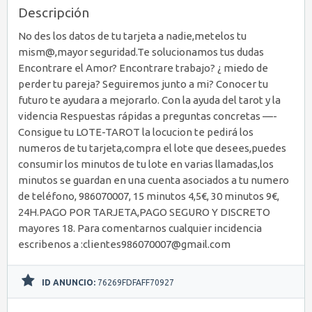
Descripción
No des los datos de tu tarjeta a nadie,metelos tu
mism@,mayor seguridad.Te solucionamos tus dudas
Encontrare el Amor? Encontrare trabajo? ¿ miedo de
perder tu pareja? Seguiremos junto a mi? Conocer tu
futuro te ayudara a mejorarlo. Con la ayuda del tarot y la
videncia Respuestas rápidas a preguntas concretas —-
Consigue tu LOTE-TAROT la locucion te pedirá los
numeros de tu tarjeta,compra el lote que desees,puedes
consumir los minutos de tu lote en varias llamadas,los
minutos se guardan en una cuenta asociados a tu numero
de teléfono, 986070007, 15 minutos 4,5€, 30 minutos 9€,
24H.PAGO POR TARJETA,PAGO SEGURO Y DISCRETO
mayores 18. Para comentarnos cualquier incidencia
escribenos a :clientes986070007@gmail.com
ID ANUNCIO:
76269FDFAFF70927