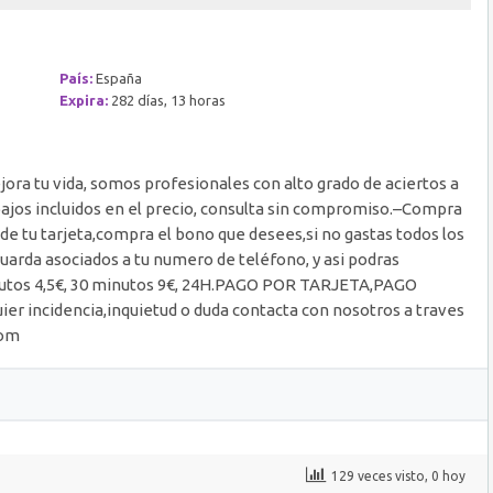
País:
España
Expira:
282 días, 13 horas
ejora tu vida, somos profesionales con alto grado de aciertos a
rabajos incluidos en el precio, consulta sin compromiso.–Compra
e tu tarjeta,compra el bono que desees,si no gastas todos los
guarda asociados a tu numero de teléfono, y asi podras
inutos 4,5€, 30 minutos 9€, 24H.PAGO POR TARJETA,PAGO
 incidencia,inquietud o duda contacta con nosotros a traves
com
129 veces visto, 0 hoy