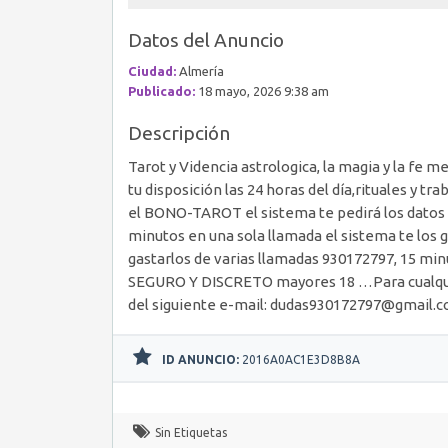
Datos del Anuncio
Ciudad:
Almería
Publicado:
18 mayo, 2026 9:38 am
Descripción
Tarot y Videncia astrologica, la magia y la fe m
tu disposición las 24 horas del día,rituales y t
el BONO-TAROT el sistema te pedirá los datos d
minutos en una sola llamada el sistema te los 
gastarlos de varias llamadas 930172797, 15 m
SEGURO Y DISCRETO mayores 18 …Para cualquier
del siguiente e-mail: dudas930172797@gmail.
ID ANUNCIO:
2016A0AC1E3D8B8A
Sin Etiquetas