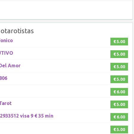
otarotistas
fonico
€ 5.00
UTIVO
€ 5.00
 Del Amor
€ 5.00
806
€ 5.00
€ 6.00
 Tarot
€ 5.00
2933512 visa 9 € 35 min
€ 6.00
€ 5.00