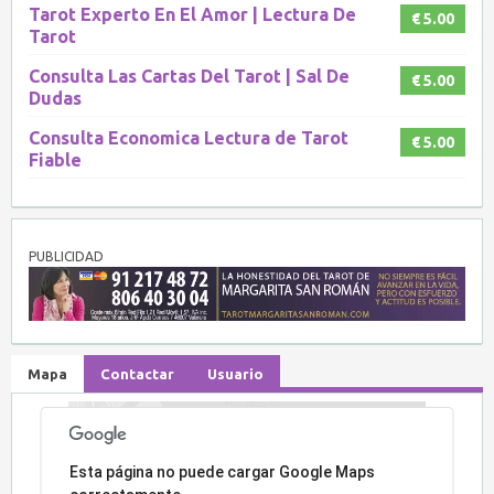
Tarot Experto En El Amor | Lectura De
€ 5.00
Tarot
Consulta Las Cartas Del Tarot‎ | Sal De
€ 5.00
Dudas
Consulta Economica Lectura de Tarot
€ 5.00
Fiable
PUBLICIDAD
Mapa
Contactar
Usuario
Lo sentimos, la dirección no ha sido encontrada.
Esta página no puede cargar Google Maps