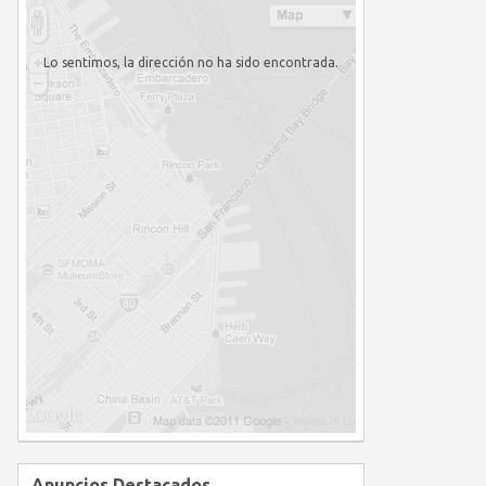
Lo sentimos, la dirección no ha sido encontrada.
Anuncios Destacados