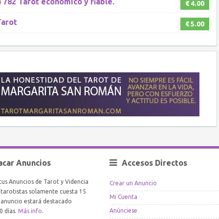
 782 Tarot económico y fiable.
€ 4.00
Tarot
€ 5.00
acar Anuncios
Accesos Directos
tus Anuncios de Tarot y Videncia
Crear un Anuncio
arotistas solamente cuesta 15
Mi Cuenta
l anuncio estará destacado
Anúnciese
0 días.
Más info
.