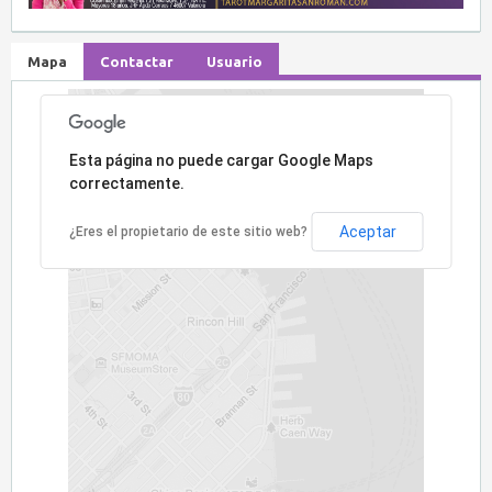
Mapa
Contactar
Usuario
Lo sentimos, la dirección no ha sido encontrada.
Esta página no puede cargar Google Maps
correctamente.
Aceptar
¿Eres el propietario de este sitio web?