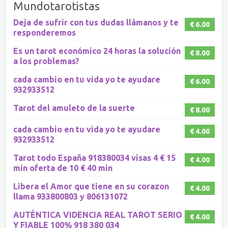
Mundotarotistas
Deja de sufrir con tus dudas llámanos y te
€ 6.00
responderemos
Es un tarot económico 24 horas la solución
€ 8.00
a los problemas?
cada cambio en tu vida yo te ayudare
€ 6.00
932933512
Tarot del amuleto de la suerte
€ 8.00
cada cambio en tu vida yo te ayudare
€ 4.00
932933512
Tarot todo España 918380034 visas 4 € 15
€ 4.00
min oferta de 10 € 40 min
Libera el Amor que tiene en su corazon
€ 4.00
llama 933800803 y 806131072
AUTÉNTICA VIDENCIA REAL TAROT SERIO
€ 4.00
Y FIABLE 100% 918 380 034