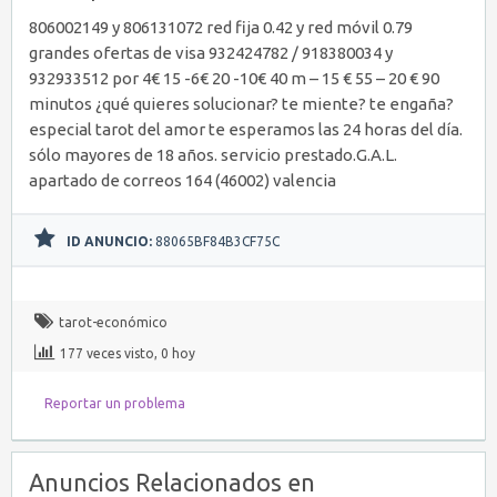
806002149 y 806131072 red fija 0.42 y red móvil 0.79
grandes ofertas de visa 932424782 / 918380034 y
932933512 por 4€ 15 -6€ 20 -10€ 40 m – 15 € 55 – 20 € 90
minutos ¿qué quieres solucionar? te miente? te engaña?
especial tarot del amor te esperamos las 24 horas del día.
sólo mayores de 18 años. servicio prestado.G.A.L.
apartado de correos 164 (46002) valencia
ID ANUNCIO:
88065BF84B3CF75C
tarot-económico
177 veces visto, 0 hoy
Reportar un problema
Anuncios Relacionados en