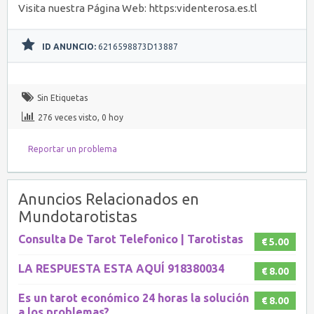
Visita nuestra Página Web: https:videnterosa.es.tl
ID ANUNCIO:
6216598873D13887
Sin Etiquetas
276 veces visto, 0 hoy
Reportar un problema
Anuncios Relacionados en
Mundotarotistas
Consulta De Tarot Telefonico | Tarotistas
€ 5.00
LA RESPUESTA ESTA AQUÍ 918380034
€ 8.00
Es un tarot económico 24 horas la solución
€ 8.00
a los problemas?