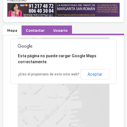
PUBLICIDAD
Mapa
Contactar
Usuario
Lo sentimos, la dirección no ha sido encontrada.
Esta página no puede cargar Google Maps
correctamente.
Aceptar
¿Eres el propietario de este sitio web?