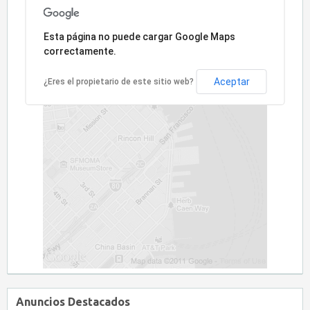
Lo sentimos, la dirección no ha sido encontrada.
Esta página no puede cargar Google Maps
correctamente.
Aceptar
¿Eres el propietario de este sitio web?
Anuncios Destacados