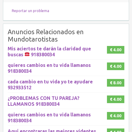
Reportar un problema
Anuncios Relacionados en
Mundotarotistas
Mis aciertos te darán la claridad que
€ 4.00
buscas
918380034
quieres cambios en tu vida llamanos
€ 4.00
918380034
cada cambio en tu vida yo te ayudare
€ 8.00
932933512
¿PROBLEMAS CON TU PAREJA?
€ 4.00
LLAMANOS 918380034
quieres cambios en tu vida llamanos
€ 4.00
918380034
Aquí encontraras las mejores videntes