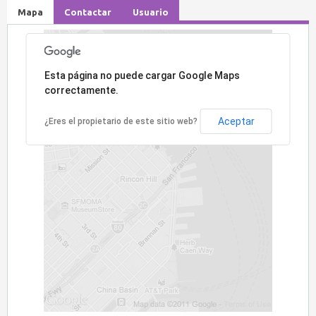
Mapa
Contactar
Usuario
Lo sentimos, la dirección no ha sido encontrada.
Esta página no puede cargar Google Maps
correctamente.
Aceptar
¿Eres el propietario de este sitio web?