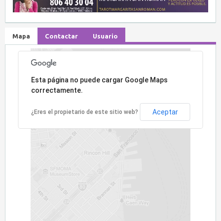
Mapa
Contactar
Usuario
Lo sentimos, la dirección no ha sido encontrada.
Esta página no puede cargar Google Maps
correctamente.
Aceptar
¿Eres el propietario de este sitio web?