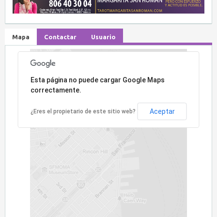
Mapa
Contactar
Usuario
Lo sentimos, la dirección no ha sido encontrada.
Esta página no puede cargar Google Maps
correctamente.
Aceptar
¿Eres el propietario de este sitio web?