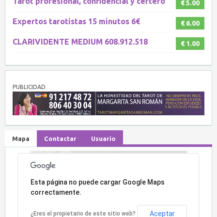
Tarot profesional, confidencial y certero
€ 5.00
Expertos tarotistas 15 minutos 6€
€ 6.00
CLARIVIDENTE MEDIUM 608.912.518
€ 1.00
PUBLICIDAD
Mapa
Contactar
Usuario
Lo sentimos, la dirección no ha sido encontrada.
Esta página no puede cargar Google Maps
correctamente.
Aceptar
¿Eres el propietario de este sitio web?