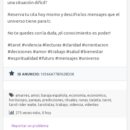
una situación difícil?
Reserva tu cita hoy mismo y descifra los mensajes que el
universo tiene para ti.
No te quedes con la duda, ¡el conocimiento es poder!
#tarot #videncia #lecturas #claridad #orientacion
#decisiones #amor #trabajo #salud #bienestar
#espiritualidad #futuro #mensajes #universo
ID ANUNCIO:
10366A77BF628D58
amarres
,
amor
,
baraja española
,
economia
,
economico
,
horóscopo
,
parejas
,
predicciones
,
rituales
,
runas
,
tarjeta
,
tarot
,
tarot rider waite
,
tarotistas
,
trabajo
,
videncia
,
videntes
275 veces visto, 0 hoy
Reportar un problema