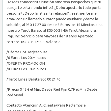
Deseas conocer tu situación amorosa ¿sospechas que tu
pareja te está siendo infiel? ¿Debo apostarlo todo por la
persona? ¿Debo finalizar la relación?, ¿realmente me
ama? con un llamado al tarot puedo ayudarte y darte la
solución, al 930 17 27 00 desde 5 Euros los 15 Minutos o ha
nuestro Tarot Barato al 806 00 21 46/Tarot Alexandra.
Imp. Inc. Servicio para Mayores de 18 años Apartado
correos 164. C.P. 46002. Valencia.
/Oferta Por Tarjeta Visa
/6 Euros Los 20 Minutos
/OFERTA PROMOCION
/8 Euros Los 30 Minutos
/Tarot Línea Barata 806 00 21 46
/Precio 0,42 € el Min. Desde Red Fija, 0,79 el Min Desde
Red Móvil.
Contacto Atención Al Cliente/Para Reclamos e
Incidencias Tel: 91 999 1078