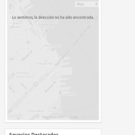
Lo sentimos, la dirección no ha sido encontrada.
Anuncios Destacados