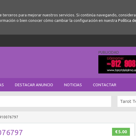
de terceros para mejorar nuestros servicios. Si continúa navegando, conside
ormación o bien conocer cómo cambiar la configuración en nuestra
Política d
PUBLICIDAD
AS
DESTACAR ANUNCIO
NOTICIAS
CONTACTAR
Tarot T
s 910076797
0076797
€ 5.00