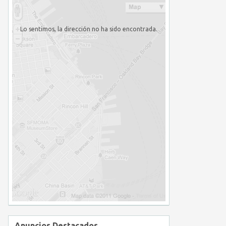
Lo sentimos, la dirección no ha sido encontrada.
Anuncios Destacados