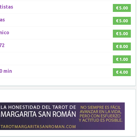
tistas
€ 5.00
as
€ 5.00
nico
€ 5.00
72
€ 8.00
€ 1.00
0 min
€ 4.00