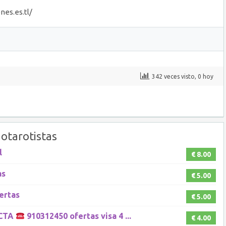
nes.es.tl/
342 veces visto, 0 hoy
otarotistas
l
€ 8.00
as
€ 5.00
ertas
€ 5.00
ECTA
910312450 ofertas visa 4 ...
€ 4.00