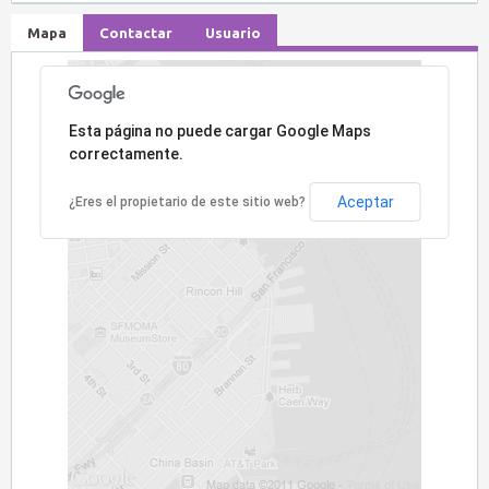
Mapa
Contactar
Usuario
Lo sentimos, la dirección no ha sido encontrada.
Esta página no puede cargar Google Maps
correctamente.
Aceptar
¿Eres el propietario de este sitio web?