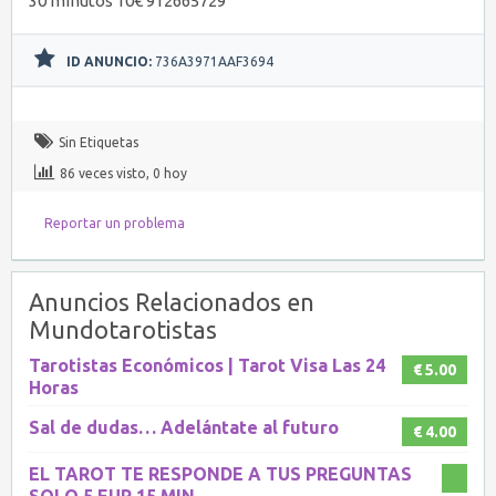
30 minutos 10€ 912665729
ID ANUNCIO:
736A3971AAF3694
Sin Etiquetas
86 veces visto, 0 hoy
Reportar un problema
Anuncios Relacionados en
Mundotarotistas
Tarotistas Económicos | Tarot Visa Las 24
€ 5.00
Horas
Sal de dudas… Adelántate al futuro
€ 4.00
EL TAROT TE RESPONDE A TUS PREGUNTAS