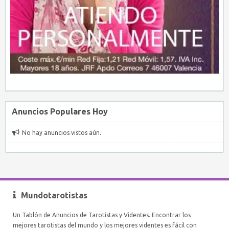
Anuncios Populares Hoy
No hay anuncios vistos aún.
Mundotarotistas
Un Tablón de Anuncios de Tarotistas y Videntes. Encontrar los
mejores tarotistas del mundo y los mejores videntes es fácil con