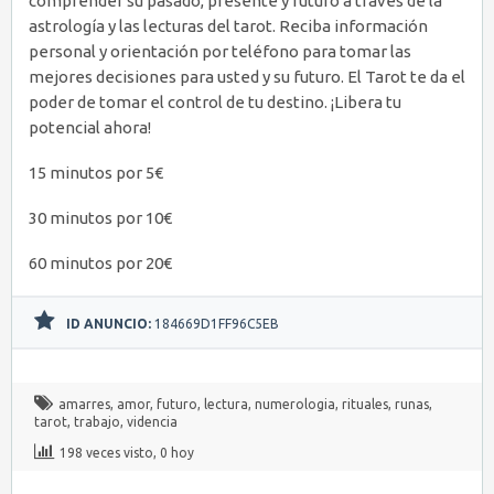
comprender su pasado, presente y futuro a través de la
astrología y las lecturas del tarot. Reciba información
personal y orientación por teléfono para tomar las
mejores decisiones para usted y su futuro. El Tarot te da el
poder de tomar el control de tu destino. ¡Libera tu
potencial ahora!
15 minutos por 5€
30 minutos por 10€
60 minutos por 20€
ID ANUNCIO:
184669D1FF96C5EB
amarres
,
amor
,
futuro
,
lectura
,
numerologia
,
rituales
,
runas
,
tarot
,
trabajo
,
videncia
198 veces visto, 0 hoy