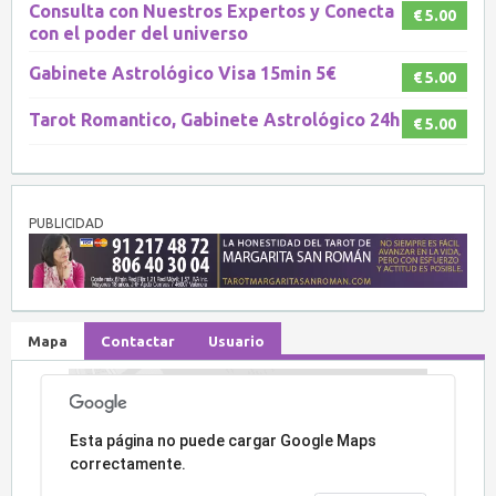
Consulta con Nuestros Expertos y Conecta
€ 5.00
con el poder del universo
Gabinete Astrológico Visa 15min 5€
€ 5.00
Tarot Romantico, Gabinete Astrológico 24h
€ 5.00
PUBLICIDAD
Mapa
Contactar
Usuario
Lo sentimos, la dirección no ha sido encontrada.
Esta página no puede cargar Google Maps
correctamente.