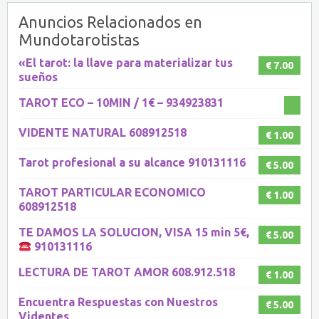
Anuncios Relacionados en
Mundotarotistas
«El tarot: la llave para materializar tus
€ 7.00
sueños
TAROT ECO – 10MIN / 1€ – 934923831
VIDENTE NATURAL 608912518
€ 1.00
Tarot profesional a su alcance 910131116
€ 5.00
TAROT PARTICULAR ECONOMICO
€ 1.00
608912518
TE DAMOS LA SOLUCION, VISA 15 min 5€,
€ 5.00
910131116
LECTURA DE TAROT AMOR 608.912.518
€ 1.00
Encuentra Respuestas con Nuestros
€ 5.00
Videntes