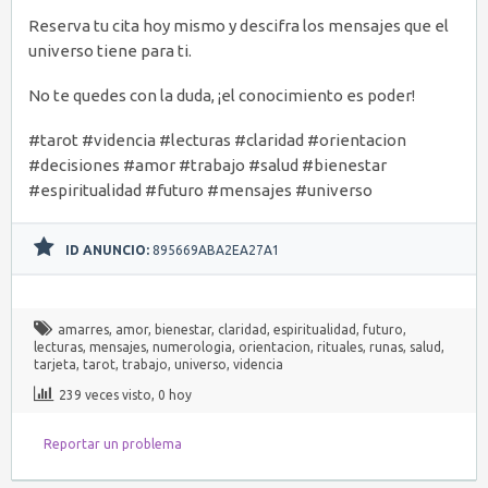
Reserva tu cita hoy mismo y descifra los mensajes que el
universo tiene para ti.
No te quedes con la duda, ¡el conocimiento es poder!
#tarot #videncia #lecturas #claridad #orientacion
#decisiones #amor #trabajo #salud #bienestar
#espiritualidad #futuro #mensajes #universo
ID ANUNCIO:
895669ABA2EA27A1
amarres
,
amor
,
bienestar
,
claridad
,
espiritualidad
,
futuro
,
lecturas
,
mensajes
,
numerologia
,
orientacion
,
rituales
,
runas
,
salud
,
tarjeta
,
tarot
,
trabajo
,
universo
,
videncia
239 veces visto, 0 hoy
Reportar un problema