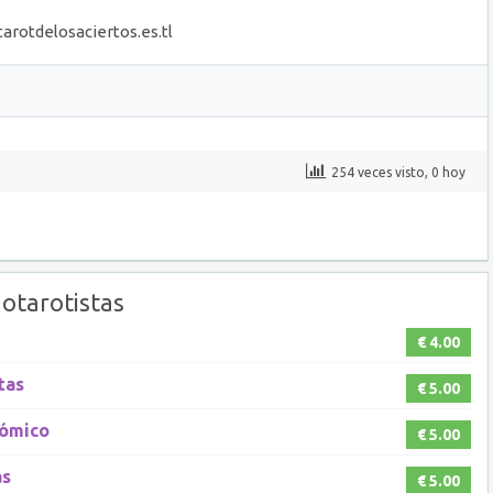
tarotdelosaciertos.es.tl
254 veces visto, 0 hoy
otarotistas
€ 4.00
tas
€ 5.00
nómico
€ 5.00
as
€ 5.00