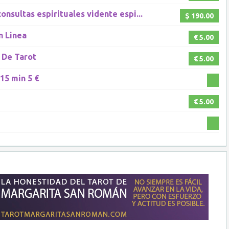
nsultas espirituales vidente espi...
$ 190.00
n Linea
€ 5.00
a De Tarot
€ 5.00
15 min 5 €
€ 5.00