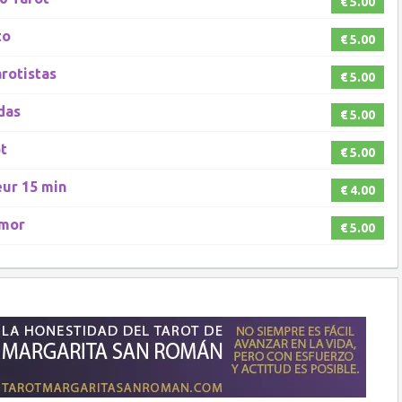
€ 5.00
to
€ 5.00
rotistas
€ 5.00
udas
€ 5.00
t
€ 5.00
eur 15 min
€ 4.00
Amor
€ 5.00