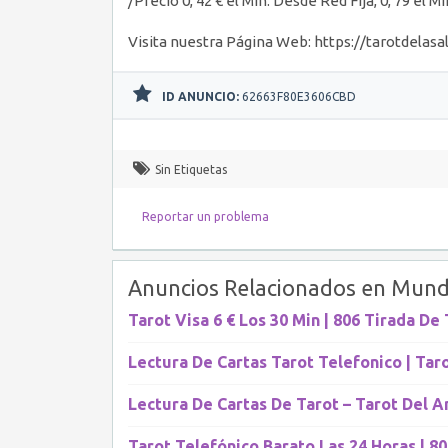
/Precio 0, 42 € el Min. Desde Red Fija, 0, 79 el 
Visita nuestra Página Web: https://tarotdelas
ID ANUNCIO:
62663F80E3606CBD
Sin Etiquetas
Reportar un problema
Anuncios Relacionados en Mund
Tarot Visa 6 € Los 30 Min | 806 Tirada De
Lectura De Cartas Tarot Telefonico | Tar
Lectura De Cartas De Tarot – Tarot Del 
Tarot Telefónico Barato Las 24 Horas | 8