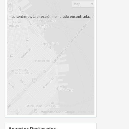
Lo sentimos, la dirección no ha sido encontrada.
Anuncios Destacados