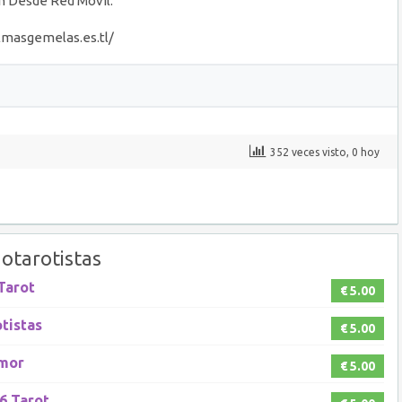
Min Desde Red Móvil.
almasgemelas.es.tl/
352 veces visto, 0 hoy
otarotistas
 Tarot
€ 5.00
otistas
€ 5.00
Amor
€ 5.00
06 Tarot