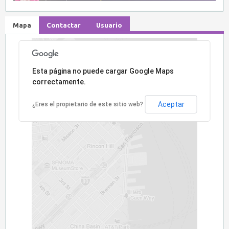
Mapa
Contactar
Usuario
Lo sentimos, la dirección no ha sido encontrada.
Esta página no puede cargar Google Maps
correctamente.
Aceptar
¿Eres el propietario de este sitio web?