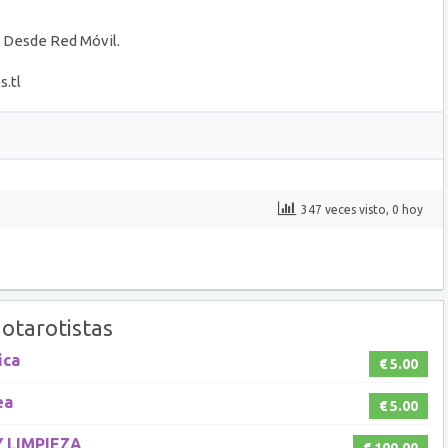
in Desde Red Móvil.
s.tl
347 veces visto, 0 hoy
otarotistas
ica
€ 5.00
ea
€ 5.00
 LIMPIEZA