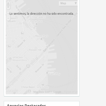
Lo sentimos, la dirección no ha sido encontrada.
Anuncios Destacados