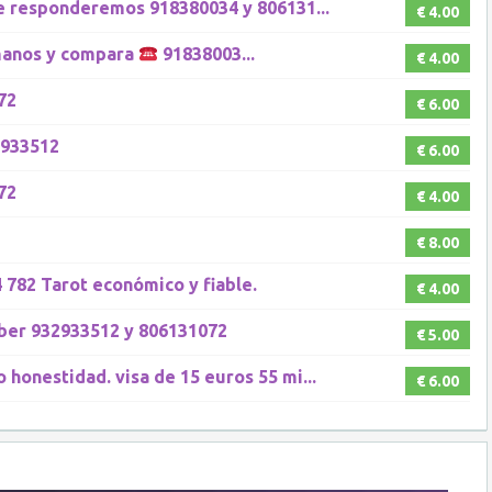
te responderemos 918380034 y 806131...
€ 4.00
lámanos y compara
91838003...
€ 4.00
72
€ 6.00
2933512
€ 6.00
72
€ 4.00
€ 8.00
 782 Tarot económico y fiable.
€ 4.00
aber 932933512 y 806131072
€ 5.00
honestidad. visa de 15 euros 55 mi...
€ 6.00