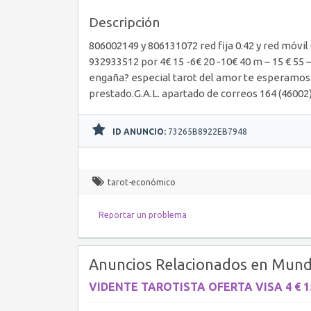
Descripción
806002149 y 806131072 red fija 0.42 y red móvil
932933512 por 4€ 15 -6€ 20 -10€ 40 m – 15 € 55 
engaña? especial tarot del amor te esperamos l
prestado.G.A.L. apartado de correos 164 (46002
ID ANUNCIO:
73265B8922EB7948
tarot-económico
Reportar un problema
Anuncios Relacionados en Mund
VIDENTE TAROTISTA OFERTA VISA 4 € 15 