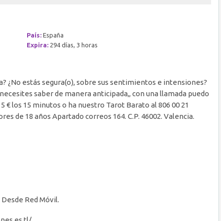
País:
España
Expira:
294 días, 3 horas
da? ¿No estás segura(o), sobre sus sentimientos e intensiones?
ue necesites saber de manera anticipada,, con una llamada puedo
 5 € los 15 minutos o ha nuestro Tarot Barato al 806 00 21
ores de 18 años Apartado correos 164. C.P. 46002. Valencia.
in Desde Red Móvil.
nes.es.tl/