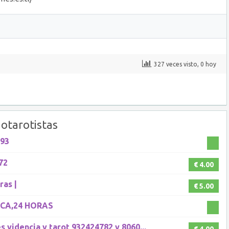
327 veces visto, 0 hoy
otarotistas
93
72
€ 4.00
ras |
€ 5.00
ICA,24 HORAS
 videncia y tarot 932424782 y 8060...