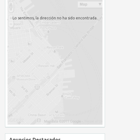
Lo sentimos, la dirección no ha sido encontrada.
Anuncios Destacados