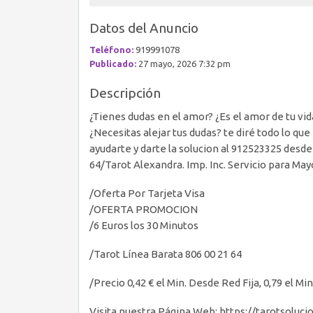
Datos del Anuncio
Teléfono:
919991078
Publicado:
27 mayo, 2026 7:32 pm
Descripción
¿Tienes dudas en el amor? ¿Es el amor de tu vi
¿Necesitas alejar tus dudas? te diré todo lo q
ayudarte y darte la solucion al 912523325 desde
64/Tarot Alexandra. Imp. Inc. Servicio para May
/Oferta Por Tarjeta Visa
/OFERTA PROMOCION
/6 Euros los 30 Minutos
/Tarot Línea Barata 806 00 21 64
/Precio 0,42 € el Min. Desde Red Fija, 0,79 el M
Visita nuestra Página Web: https://tarotsolucio