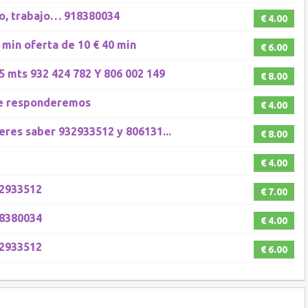
ro, trabajo… 918380034
€ 4.00
 min oferta de 10 € 40 min
€ 6.00
mts 932 424 782 Y 806 002 149
€ 8.00
 te responderemos
€ 4.00
ieres saber 932933512 y 806131...
€ 8.00
€ 4.00
32933512
€ 7.00
18380034
€ 4.00
32933512
€ 6.00