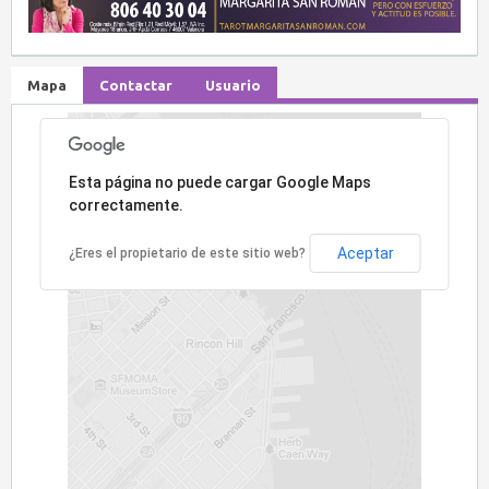
Mapa
Contactar
Usuario
Lo sentimos, la dirección no ha sido encontrada.
Esta página no puede cargar Google Maps
correctamente.
Aceptar
¿Eres el propietario de este sitio web?