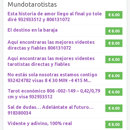
Mundotarotistas
Esta historia de amor llego al final yo tole
€ 6.00
diré 932933512 y 806131072
El destino en la baraja
€ 8.00
Aquí encontraras las mejores videntes
€ 8.00
directas y fiables 806131072
Aquí encontraras las mejores videntes
€ 4.00
tarotistas directas y fiables
No estás sola nosotras estamos contigo
€ 6.00
932424782 visas 8 € 30 MIN -4 €15 M...
Tarot económico 806 -002-149 – 0,42/0,79
€ 4.00
cm y visa 932933512
Sal de dudas… Adelántate al futuro…
€ 4.00
918380034
Vidente y adivino, 100% real
€ 8.00