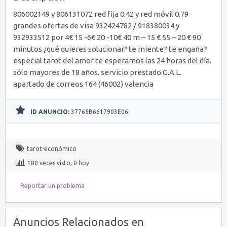
806002149 y 806131072 red fija 0.42 y red móvil 0.79
grandes ofertas de visa 932424782 / 918380034 y
932933512 por 4€ 15 -6€ 20 -10€ 40 m – 15 € 55 – 20 € 90
minutos ¿qué quieres solucionar? te miente? te engaña?
especial tarot del amor te esperamos las 24 horas del día.
sólo mayores de 18 años. servicio prestado.G.A.L.
apartado de correos 164 (46002) valencia
ID ANUNCIO:
37765B6617903E06
tarot-económico
180 veces visto, 0 hoy
Reportar un problema
Anuncios Relacionados en