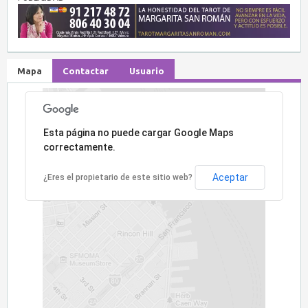
Mapa
Contactar
Usuario
Lo sentimos, la dirección no ha sido encontrada.
Esta página no puede cargar Google Maps
correctamente.
Aceptar
¿Eres el propietario de este sitio web?