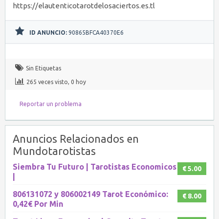
https://elautenticotarotdelosaciertos.es.tl
ID ANUNCIO:
90865BFCA40370E6
Sin Etiquetas
265 veces visto, 0 hoy
Reportar un problema
Anuncios Relacionados en
Mundotarotistas
Siembra Tu Futuro | Tarotistas Economicos
€ 5.00
|
806131072 y 806002149 Tarot Económico:
€ 8.00
0,42€ Por Min