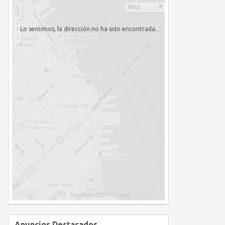
Lo sentimos, la dirección no ha sido encontrada.
Anuncios Destacados