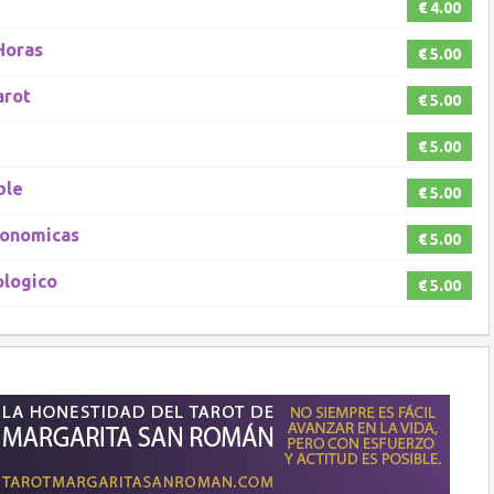
€ 4.00
Horas
€ 5.00
arot
€ 5.00
€ 5.00
ble
€ 5.00
conomicas
€ 5.00
ologico
€ 5.00