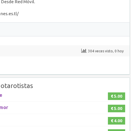
in Desde Red Móvil.
nes.es.tl/
304 veces visto, 0 hoy
otarotistas
e
€ 5.00
Amor
€ 5.00
€ 4.00