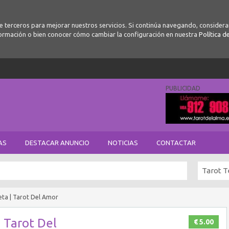
de terceros para mejorar nuestros servicios. Si continúa navegando, conside
ormación o bien conocer cómo cambiar la configuración en nuestra
Política d
PUBLICIDAD
AS
DESTACAR ANUNCIO
NOTICIAS
CONTACTAR
Tarot T
eta | Tarot Del Amor
 Tarot Del
€ 5.00