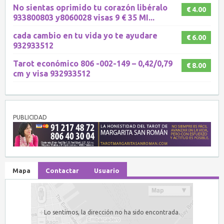
No sientas oprimido tu corazón libéralo
€ 4.00
933800803 y8060028 visas 9 € 35 MI...
cada cambio en tu vida yo te ayudare
€ 6.00
932933512
Tarot económico 806 -002-149 – 0,42/0,79
€ 8.00
cm y visa 932933512
PUBLICIDAD
Mapa
Contactar
Usuario
Lo sentimos, la dirección no ha sido encontrada.