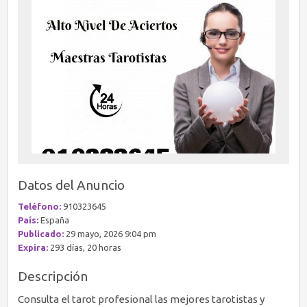
Datos del Anuncio
Teléfono:
910323645
País:
España
Publicado:
29 mayo, 2026 9:04 pm
Expira:
293 días, 20 horas
Descripción
Consulta el tarot profesional las mejores tarotistas y