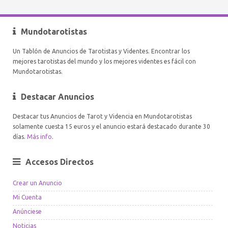
Mundotarotistas
Un Tablón de Anuncios de Tarotistas y Videntes. Encontrar los
mejores tarotistas del mundo y los mejores videntes es fácil con
Mundotarotistas.
Destacar Anuncios
Destacar tus Anuncios de Tarot y Videncia en Mundotarotistas
solamente cuesta 15 euros y el anuncio estará destacado durante 30
días.
Más info
.
Accesos Directos
Crear un Anuncio
Mi Cuenta
Anúnciese
Noticias