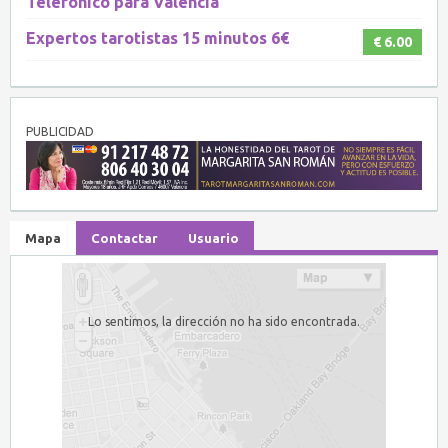
Telefónico para Valencia
Expertos tarotistas 15 minutos 6€
€ 6.00
PUBLICIDAD
Mapa
Contactar
Usuario
Lo sentimos, la dirección no ha sido encontrada.