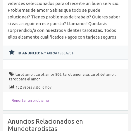
videntes seleccionados para ofrecerte un buen servicio.
Problemas de amor? Sabias que todo se puede
solucionar? Tienes problemas de trabajo? Quieres saber
si vas a seguir en ese puesto? Llamanos! Quedarás
sorprendido/a con nuestros videntes tarotistas. Todos
ellos altamente cualificados Pagos con tarjeta seguros
ID ANUNCIO:
67160F9A7506A73F
tarot amor
,
tarot amor 806
,
tarot amor visa
,
tarot del amor
,
tarot para el amor
132 veces visto, 0 hoy
Reportar un problema
Anuncios Relacionados en
Mundotarotistas