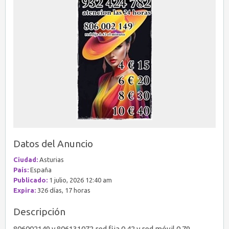
Datos del Anuncio
Ciudad:
Asturias
País:
España
Publicado:
1 julio, 2026 12:40 am
Expira:
326 días, 17 horas
Descripción
806002149 y 806131072 red fija 0.42 y red móvil 0.79