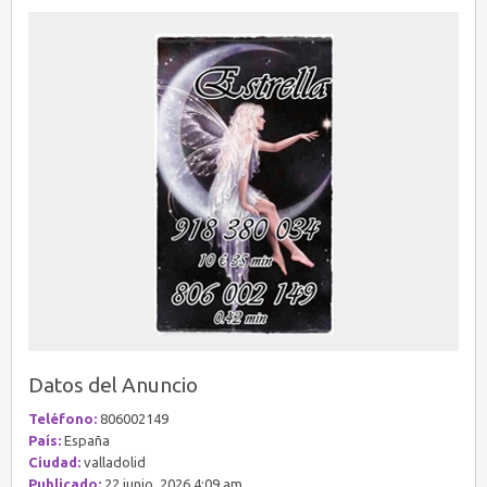
Datos del Anuncio
Teléfono:
806002149
País:
España
Ciudad:
valladolid
Publicado:
22 junio, 2026 4:09 am