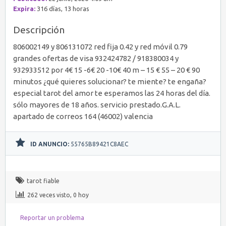
Expira:
316 días, 13 horas
Descripción
806002149 y 806131072 red fija 0.42 y red móvil 0.79
grandes ofertas de visa 932424782 / 918380034 y
932933512 por 4€ 15 -6€ 20 -10€ 40 m – 15 € 55 – 20 € 90
minutos ¿qué quieres solucionar? te miente? te engaña?
especial tarot del amor te esperamos las 24 horas del día.
sólo mayores de 18 años. servicio prestado.G.A.L.
apartado de correos 164 (46002) valencia
ID ANUNCIO:
55765B89421C8AEC
tarot fiable
262 veces visto, 0 hoy
Reportar un problema