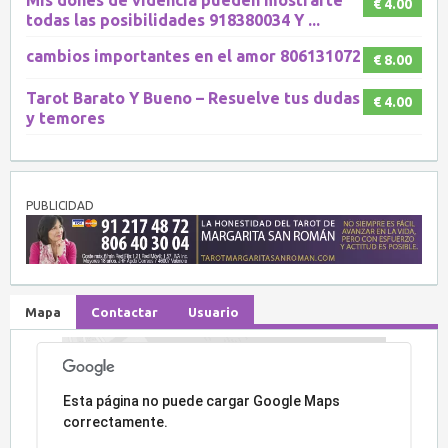
€ 4.00
todas las posibilidades 918380034 Y ...
cambios importantes en el amor 806131072
€ 8.00
Tarot Barato Y Bueno – Resuelve tus dudas
€ 4.00
y temores
PUBLICIDAD
Mapa
Contactar
Usuario
Lo sentimos, la dirección no ha sido encontrada.
Esta página no puede cargar Google Maps
correctamente.