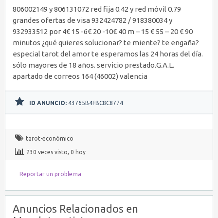
806002149 y 806131072 red fija 0.42 y red móvil 0.79
grandes ofertas de visa 932424782 / 918380034 y
932933512 por 4€ 15 -6€ 20 -10€ 40 m – 15 € 55 – 20 € 90
minutos ¿qué quieres solucionar? te miente? te engaña?
especial tarot del amor te esperamos las 24 horas del día.
sólo mayores de 18 años. servicio prestado.G.A.L.
apartado de correos 164 (46002) valencia
ID ANUNCIO:
43765B4FBC8C8774
tarot-económico
230 veces visto, 0 hoy
Reportar un problema
Anuncios Relacionados en