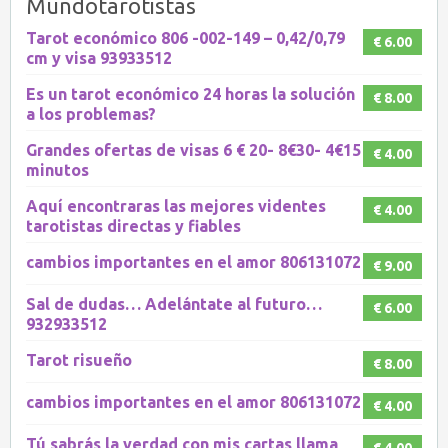
Mundotarotistas
Tarot económico 806 -002-149 – 0,42/0,79
€ 6.00
cm y visa 93933512
Es un tarot económico 24 horas la solución
€ 8.00
a los problemas?
Grandes ofertas de visas 6 € 20- 8€30- 4€15
€ 4.00
minutos
Aquí encontraras las mejores videntes
€ 4.00
tarotistas directas y fiables
cambios importantes en el amor 806131072
€ 9.00
Sal de dudas… Adelántate al futuro…
€ 6.00
932933512
Tarot risueño
€ 8.00
cambios importantes en el amor 806131072
€ 4.00
Tú sabrás la verdad con mis cartas llama
€ 4.00