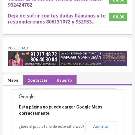
932424782
Deja de sufrir con tus dudas llámanos y te
€ 8.00
responderemos 806131072 y 932933...
PUBLICIDAD
Mapa
Contactar
Usuario
Lo sentimos, la dirección no ha sido encontrada.
Esta página no puede cargar Google Maps
correctamente.
Aceptar
¿Eres el propietario de este sitio web?