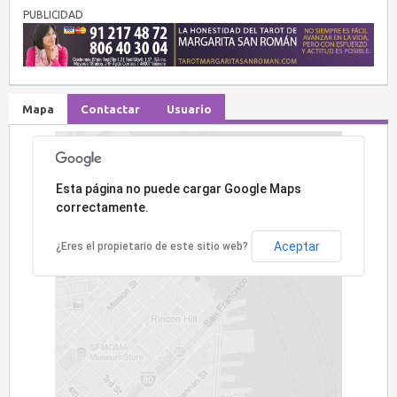
PUBLICIDAD
Mapa
Contactar
Usuario
Lo sentimos, la dirección no ha sido encontrada.
Esta página no puede cargar Google Maps
correctamente.
Aceptar
¿Eres el propietario de este sitio web?