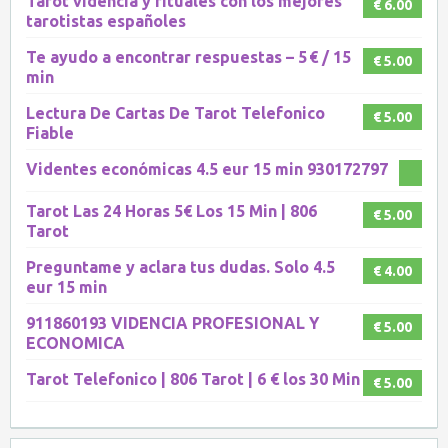
Tarot videncia y rituales con los mejores
€ 6.00
tarotistas españoles
Te ayudo a encontrar respuestas – 5 € / 15
€ 5.00
min
Lectura De Cartas De Tarot Telefonico
€ 5.00
Fiable
Videntes económicas 4.5 eur 15 min 930172797
Tarot Las 24 Horas 5€ Los 15 Min | 806
€ 5.00
Tarot
Preguntame y aclara tus dudas. Solo 4.5
€ 4.00
eur 15 min
911860193 VIDENCIA PROFESIONAL Y
€ 5.00
ECONOMICA
Tarot Telefonico | 806 Tarot | 6 € los 30 Min
€ 5.00