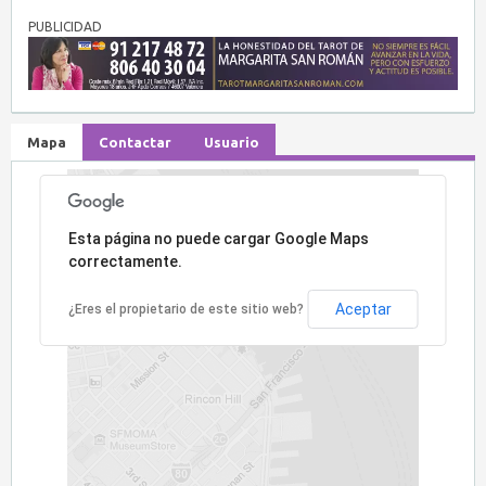
PUBLICIDAD
Mapa
Contactar
Usuario
Lo sentimos, la dirección no ha sido encontrada.
Esta página no puede cargar Google Maps
correctamente.
Aceptar
¿Eres el propietario de este sitio web?