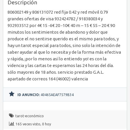
Descripción
806002149 y 806131072 red fija 0.42 y red móvil 0.79
grandes ofertas de visa 932424782 / 918380034 y
932933512 por 4€ 15 -6€ 20 -10€ 40 m – 15 € 55 – 20 € 90
minutos los sentimientos de abandono y dolor que
produce el no sentirse querido es el mismo para todos, y
hay un tarot especial para todos, sino solo la intención de
saber ayudar al que lo necesita y de la forma más efectiva
y rápida, ¡por lo menos así lo entiendo yo! es con la
videncia y las cartas te esperamos las 24 horas del día.
sólo mayores de 18 años. servicio prestado G.A.L.
apartado de correos 164 (46002) valencia
ID ANUNCIO:
40465AEAF7579B34
tarot-económico
165 veces visto, 0 hoy