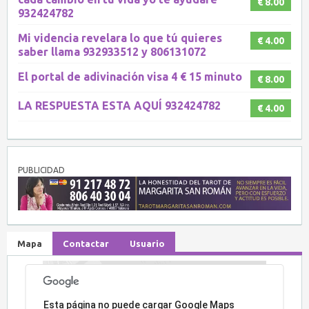
€ 8.00
932424782
Mi videncia revelara lo que tú quieres
€ 4.00
saber llama 932933512 y 806131072
El portal de adivinación visa 4 € 15 minuto
€ 8.00
LA RESPUESTA ESTA AQUÍ 932424782
€ 4.00
PUBLICIDAD
Mapa
Contactar
Usuario
Lo sentimos, la dirección no ha sido encontrada.
Esta página no puede cargar Google Maps