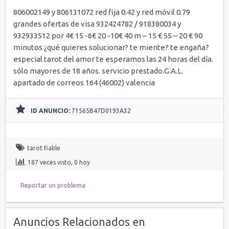
806002149 y 806131072 red fija 0.42 y red móvil 0.79
grandes ofertas de visa 932424782 / 918380034 y
932933512 por 4€ 15 -6€ 20 -10€ 40 m – 15 € 55 – 20 € 90
minutos ¿qué quieres solucionar? te miente? te engaña?
especial tarot del amor te esperamos las 24 horas del día.
sólo mayores de 18 años. servicio prestado.G.A.L.
apartado de correos 164 (46002) valencia
ID ANUNCIO:
71565B47D0193A32
tarot fiable
187 veces visto, 0 hoy
Reportar un problema
Anuncios Relacionados en