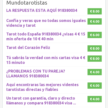
Mundotarotistas
LA RESPUESTA ESTA AQUÍ 918380034
€ 8.00
Confía y veras que no todas somos iguales
€ 4.00
videncia y tarot
Tarot todo España 918380034 ¿visas 4 € 15
€ 6.00
min oferta de 10 € 40 min
Tarot del Corazón Feliz
€ 8.00
Tú sabrás la verdad con mis cartas visa 4 €
€ 8.00
15 minuto
¿PROBLEMAS CON TU PAREJA?
€ 4.00
LLAMANOS 918380034
Aquí encontraras las mejores videntes
€ 4.00
tarotistas directas y fiables
Un tarot con garantia, claro y directo
€ 4.00
llámanos y compara 918380034 visa ...